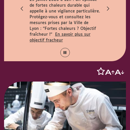
ccueille le
de fortes chaleurs durable qui
h. Horaires
appelle à une vigilance particulière.
 août :
Protégez-vous et consultez les
15h.
mesures prises par la Ville de
Lyon :
"Fortes chaleurs ? Objectif
fraîcheur !"
En savoir plus sur
objectif fracheur