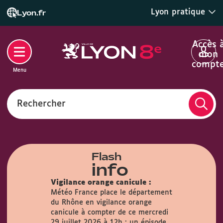
Lyon pratique
Lyon.fr
Accès 
mon
compt
Menu
Rechercher
Flash
info
Vigilance orange canicule :
Météo France place le département
du Rhône en vigilance orange
airie :
Du
canicule à compter de ce mercredi
s, la Mairie
29 juillet 2026 à 12h : un épisode