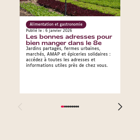
Alimentation et gastronomie
Alim
Publié le : 6 janvier 2026
Publié 
Les bonnes adresses pour
Vais
bien manger dans le 8e
pet
gra
Jardins partagés, fermes urbaines,
marchés, AMAP et épiceries solidaires :
Les gr
accédez à toutes les adresses et
revend
informations utiles près de chez vous.
dans l
Lyon.