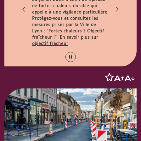
ccueille le
de fortes chaleurs durable qui
h. Horaires
appelle à une vigilance particulière.
 août :
Protégez-vous et consultez les
15h.
mesures prises par la Ville de
Lyon :
"Fortes chaleurs ? Objectif
fraîcheur !"
En savoir plus sur
objectif fracheur