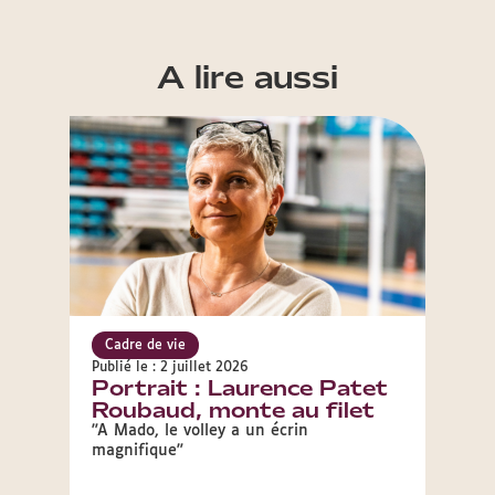
A lire aussi
Cadre de vie
Cadre
Publié le : 2 juillet 2026
Publié 
Portrait : Laurence Patet
Port
Roubaud, monte au filet
tav
"A Mado, le volley a un écrin
"Ma ta
magnifique"