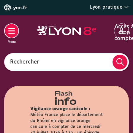
Lyon pratique
Lyon.fr
Accès 
mon
compt
Menu
Rechercher
Flash
info
Vigilance orange canicule :
Météo France place le département
du Rhône en vigilance orange
airie :
Du
canicule à compter de ce mercredi
s, la Mairie
29 juillet 2026 à 12h : un épisode