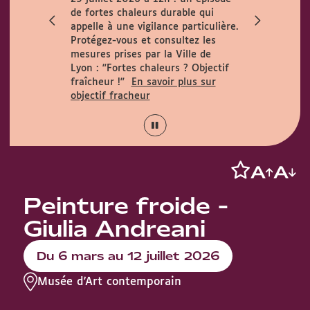
ccueille le
de fortes chaleurs durable qui
h. Horaires
appelle à une vigilance particulière.
 août :
Protégez-vous et consultez les
15h.
mesures prises par la Ville de
Lyon :
"Fortes chaleurs ? Objectif
fraîcheur !"
En savoir plus sur
objectif fracheur
Peinture froide -
Giulia Andreani
Du 6 mars au 12 juillet 2026
Musée d'Art contemporain