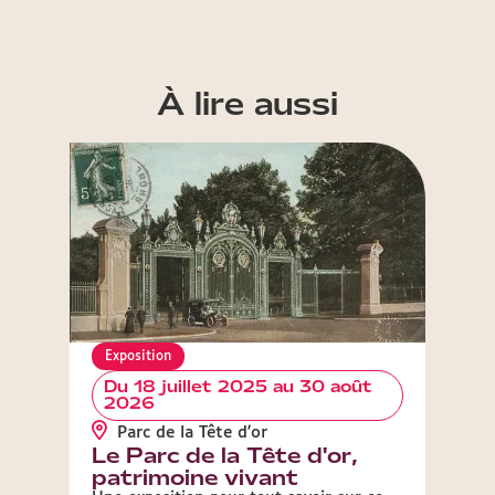
À lire aussi
Exposition
Expos
Du 18 juillet 2025 au 30 août
Du 
2026
20
Parc de la Tête d'or
Hor
Le Parc de la Tête d'or,
Le 
patrimoine vivant
hor