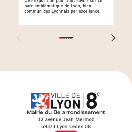
Une exposition pour tout savoir sur ce
En 202
parc emblématique de Lyon, bien
la co
commun des Lyonnais par excellence.
entam
Rende
Mairie du 8e arrondissement
12 avenue Jean Mermoz
69373 Lyon Cedex 08