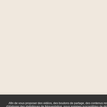
Afin de vous proposer des vidéos, des boutons de partage, des contenus r
d'élaborer des statistiques de fréquentation, nous sommes susceptibles de dép