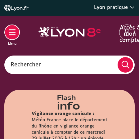
Lyon pratique
Lyon.fr
Accès 
mon
compt
Menu
Rechercher
Flash
info
Vigilance orange canicule :
Météo France place le département
du Rhône en vigilance orange
airie :
Du
canicule à compter de ce mercredi
s, la Mairie
29 juillet 2026 à 12h : un épisode