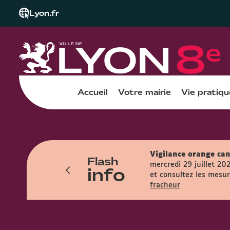
Lyon.fr
Accueil
Votre mairie
Vie pratiqu
Vigilance orange can
Flash
res et accueille le public entre 7h45 et
mercredi 29 juillet 20
info
et consultez les mesure
fracheur