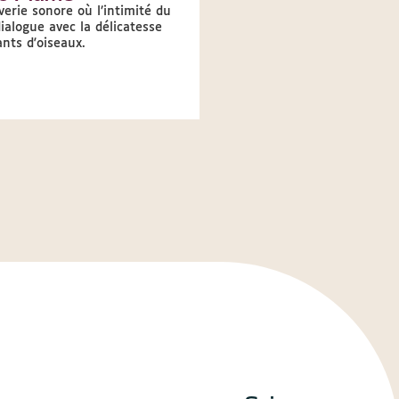
erie sonore où l’intimité du
Le cadre idyllique du jardin
ialogue avec la délicatesse
musée des Beaux-Arts se
nts d'oiseaux.
transforme en salle de conc