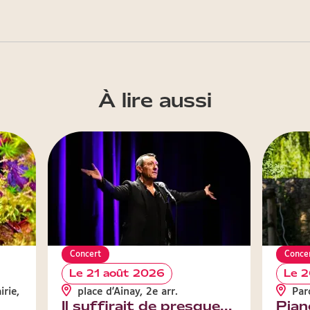
À lire aussi
Concert
Conce
Le 21 août 2026
Le 2
rie,
place d'Ainay, 2e arr.
Parc
Il suffirait de presque...
Pian