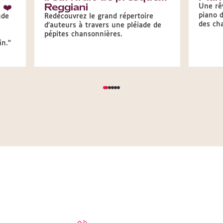
❤️
Reggiani
Une rêv
piano d
nde
Redécouvrez le grand répertoire
des cha
d’auteurs à travers une pléiade de
pépites chansonnières.
in."