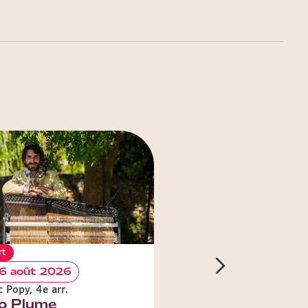
rt
Concert
6 août 2026
Le 27 août 2026
 Popy, 4e arr.
Musée des Beaux-Arts 
o Plume
Concerts au jard