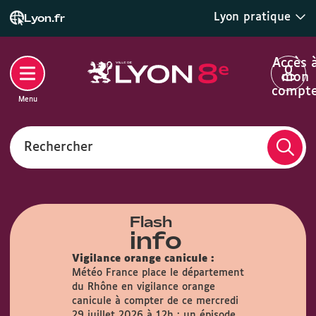
Lyon pratique
Lyon.fr
Accès 
mon
compt
Menu
Rechercher
Flash
info
Vigilance orange canicule :
Météo France place le département
du Rhône en vigilance orange
airie :
Du
canicule à compter de ce mercredi
s, la Mairie
29 juillet 2026 à 12h : un épisode