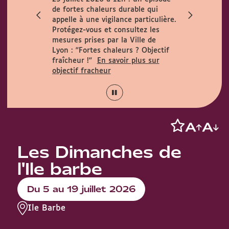
ccueille le
de fortes chaleurs durable qui
h. Horaires
appelle à une vigilance particulière.
 août :
Protégez-vous et consultez les
15h.
mesures prises par la Ville de
Lyon :
"Fortes chaleurs ? Objectif
fraîcheur !"
En savoir plus sur
objectif fracheur
Les Dimanches de
l'Ile barbe
Du 5 au 19 juillet 2026
Ile Barbe