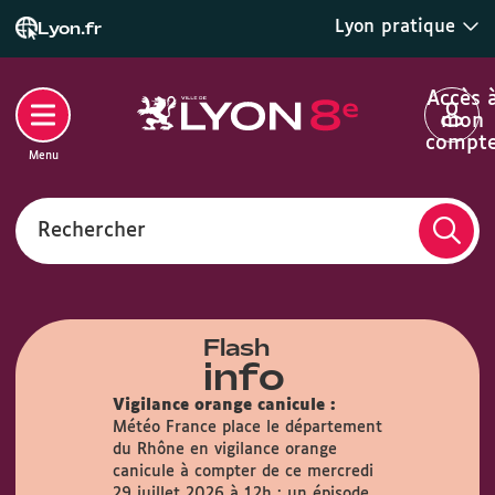
Lyon pratique
Lyon.fr
Accès 
mon
compt
Menu
Rechercher
Flash
info
Vigilance orange canicule :
Météo France place le département
du Rhône en vigilance orange
airie :
Du
canicule à compter de ce mercredi
s, la Mairie
29 juillet 2026 à 12h : un épisode