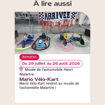
À lire aussi
Animation
Anim
Du 29 juillet au 26 août 2026
Du 
Quar
Musée de l'automobile Henri
plei
Malartre
div
Mario Vélo-Kart
Cinéma
Mario Vélo-Kart revient au musée de
plasti
l’automobile Malartre !
d'anim
dans l