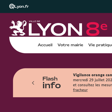
Lyon.fr
Accueil
Votre mairie
Vie pratiqu
Vigilance orange can
Flash
res et accueille le public entre 7h45 et
mercredi 29 juillet 20
info
et consultez les mesure
fracheur