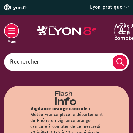
Lyon pratique
Lyon.fr
Accès 
mon
compt
Menu
Rechercher
Flash
info
Vigilance orange canicule :
Météo France place le département
du Rhône en vigilance orange
airie :
Du
canicule à compter de ce mercredi
s, la Mairie
29 juillet 2026 à 12h : un épisode