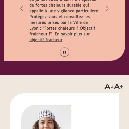
ccueille le
de fortes chaleurs durable qui
h. Horaires
appelle à une vigilance particulière.
 août :
Protégez-vous et consultez les
15h.
mesures prises par la Ville de
Lyon :
"Fortes chaleurs ? Objectif
fraîcheur !"
En savoir plus sur
objectif fracheur