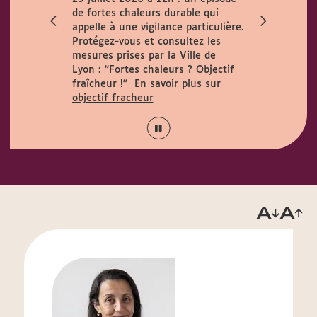
ccueille le
de fortes chaleurs durable qui
h. Horaires
appelle à une vigilance particulière.
 août :
Protégez-vous et consultez les
15h.
mesures prises par la Ville de
Lyon :
"Fortes chaleurs ? Objectif
fraîcheur !"
En savoir plus sur
objectif fracheur