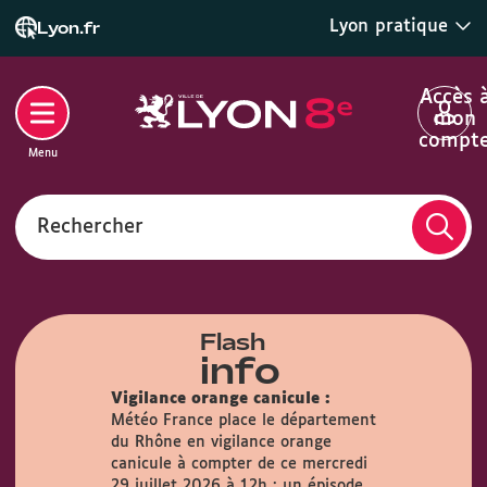
Lyon pratique
Lyon.fr
Accès 
mon
compt
Menu
Rechercher
Flash
info
Vigilance orange canicule :
Météo France place le département
du Rhône en vigilance orange
airie :
Du
canicule à compter de ce mercredi
s, la Mairie
29 juillet 2026 à 12h : un épisode