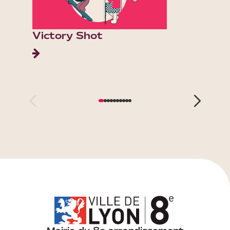
Victory Shot
Corpu