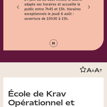
adapte ses horaires et accueille le
de fortes c
public entre 7h45 et 15h. Horaires
appelle à un
exceptionnels le jeudi 6 août :
Protégez-vo
ouverture de 10h30 à 15h.
mesures pris
Lyon :
"Fort
fraîcheur !"
objectif fra
École de Krav
Opérationnel et