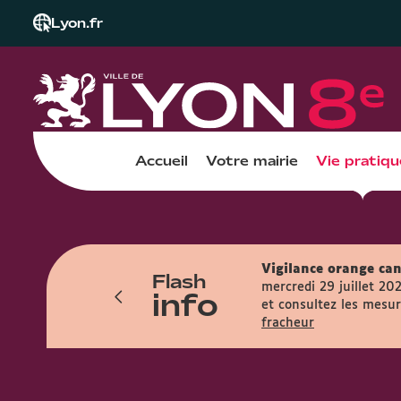
Lyon.fr
Accueil
Votre mairie
Vie pratiqu
Vigilance orange can
Flash
res et accueille le public entre 7h45 et
mercredi 29 juillet 20
info
et consultez les mesure
fracheur