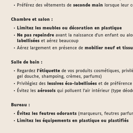
Préférez des vêtements de
seconde main
lorsque leur 
Chambre et salon :
Limitez les meubles ou décoration en plastique
Ne pas repeindre
avant la naissance d’un enfant ou alor
labellisées
et aérez beaucoup
Aérez largement en présence de
mobilier neuf et tis
Salle de bain :
Regardez
l’étiquette
de vos produits cosmétiques, privilé
gel douche, shampoing, crèmes, parfums)
Privilégiez des
lessives éco-labellisées
et de préférence
Évitez les
aérosols
qui polluent l’air intérieur (type déo
Bureau :
Évitez les feutres odorants
(marqueurs, feutres parfumé
Limitez les équipements en plastique ou plastifiés