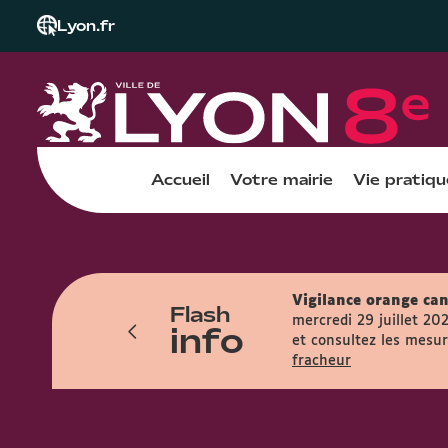
Lyon.fr
Accueil
Votre mairie
Vie pratiqu
Vigilance orange can
Flash
res et accueille le public entre 7h45 et
mercredi 29 juillet 20
info
et consultez les mesure
fracheur