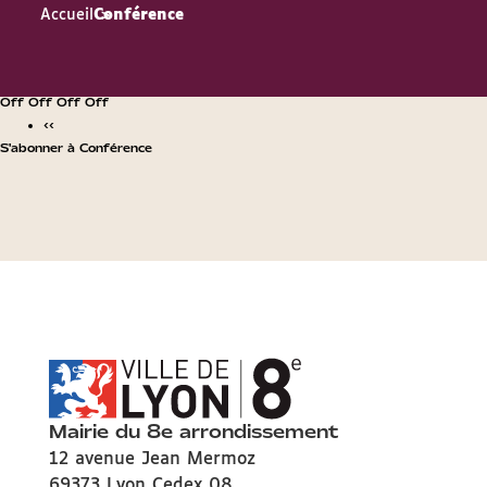
Accueil
Conférence
Off Off Off Off
‹‹
S'abonner à Conférence
Mairie du 8e arrondissement
12 avenue Jean Mermoz
69373 Lyon Cedex 08