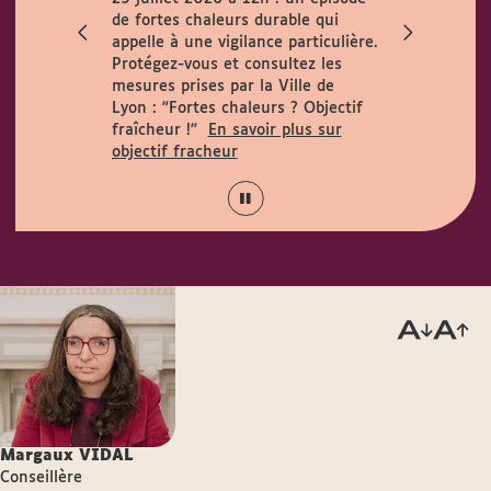
ccueille le
de fortes chaleurs durable qui
h. Horaires
appelle à une vigilance particulière.
 août :
Protégez-vous et consultez les
15h.
mesures prises par la Ville de
Lyon :
"Fortes chaleurs ? Objectif
fraîcheur !"
En savoir plus sur
objectif fracheur
Margaux
VIDAL
Conseillère