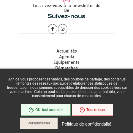
Inscrivez-vous à la newsletter du
8e
Suivez-nous
Actualités
Agenda
Equipements
Démarches
Associations
Afin de vous proposer des vidéos, des boutons de partage, des contenus
Accessibilité
remontés des réseaux sociaux et d'élaborer des statistiques de
Plan du site
fréquentation, nous sommes susceptibles de déposer des cookies tiers sur
Mentions légales
votre machine. Cela ne peut se faire qu'en obtenant, au préalable, votre
consentement pour chacun de ces cookies.
Protection des données
Politique de gestion des Cookies
Cookies
OK, tout accepter
Tout refuser
Personnaliser
Politique de confidentialité