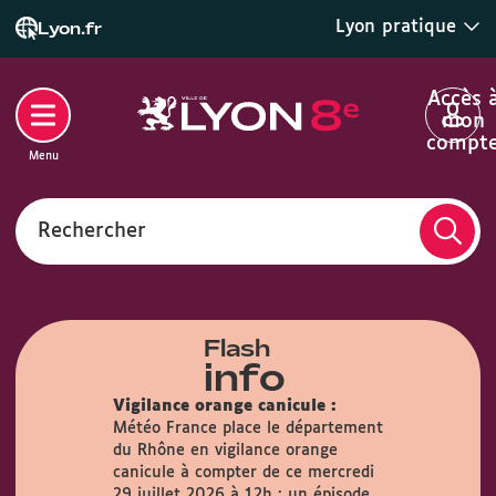
Lyon pratique
Lyon.fr
Accès 
mon
compt
Menu
Rechercher
Flash
info
Vigilance orange canicule :
Météo France place le département
du Rhône en vigilance orange
airie :
Du
canicule à compter de ce mercredi
s, la Mairie
29 juillet 2026 à 12h : un épisode