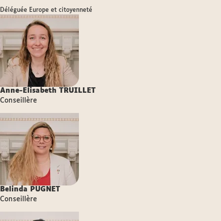
Déléguée Europe et citoyenneté
Anne-Elisabeth
TRUILLET
Conseillère
Belinda
PUGNET
Conseillère