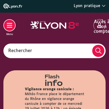
Lyon pratique
Lyon.fr
Accès 
mon
compt
Menu
Rechercher
Flash
info
Vigilance orange canicule :
Météo France place le département
du Rhône en vigilance orange
airie :
Du
canicule à compter de ce mercredi
s, la Mairie
29 juillet 2026 à 12h : un épisode