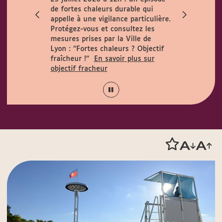
ccueille le
de fortes chaleurs durable qui
h. Horaires
appelle à une vigilance particulière.
 août :
Protégez-vous et consultez les
15h.
mesures prises par la Ville de
Lyon :
"Fortes chaleurs ? Objectif
fraîcheur !"
En savoir plus sur
objectif fracheur