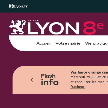
Lyon.fr
Accueil
Votre mairie
Vie pratiqu
Vigilance orange can
Flash
res et accueille le public entre 7h45 et
mercredi 29 juillet 20
info
et consultez les mesure
fracheur