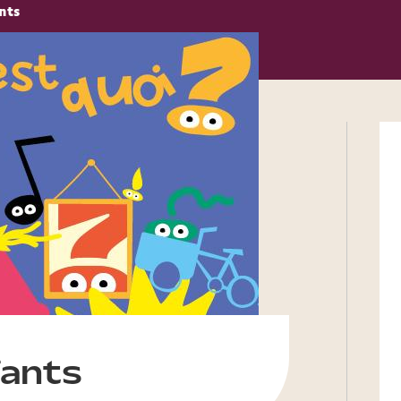
nts
fants