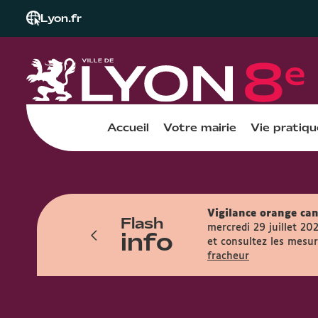
Lyon.fr
Accueil
Votre mairie
Vie pratiqu
Vigilance orange can
Flash
res et accueille le public entre 7h45 et
mercredi 29 juillet 20
info
et consultez les mesure
fracheur