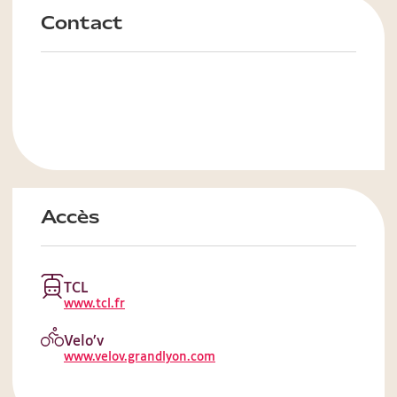
Contact
Accès
TCL
www.tcl.fr
Velo’v
www.velov.grandlyon.com