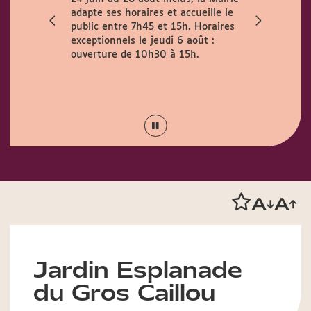
adapte ses horaires et accueille le
de fortes c
public entre 7h45 et 15h. Horaires
appelle à un
exceptionnels le jeudi 6 août :
Protégez-vo
ouverture de 10h30 à 15h.
mesures pris
Lyon :
"Fort
fraîcheur !"
objectif fra
Jardin Esplanade
du Gros Caillou