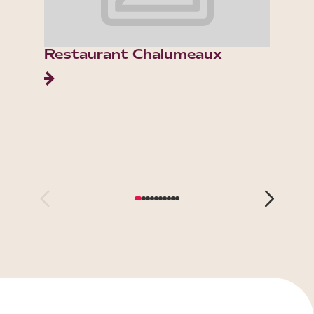
Restaurant Chalumeaux
Collè