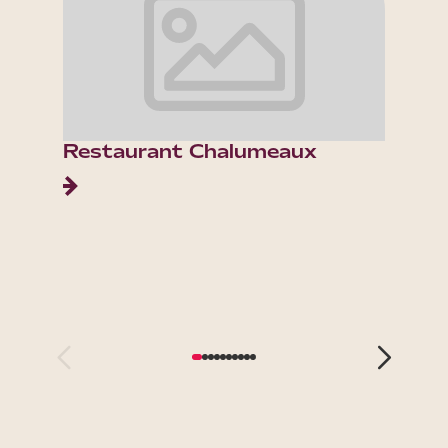
Restaurant Chalumeaux
Collè