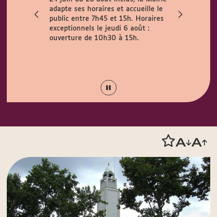
adapte ses horaires et accueille le
de fortes c
public entre 7h45 et 15h. Horaires
appelle à un
exceptionnels le jeudi 6 août :
Protégez-vo
ouverture de 10h30 à 15h.
mesures pris
Lyon :
"Fort
fraîcheur !"
objectif fra