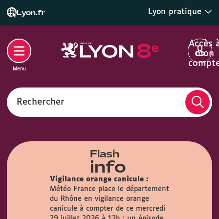
Lyon pratique
Lyon.fr
Accès 
mon
compt
Menu
Rechercher
Flash
info
Vigilance orange canicule :
Météo France place le département
du Rhône en vigilance orange
airie :
Du
canicule à compter de ce mercredi
s, la Mairie
29 juillet 2026 à 12h : un épisode