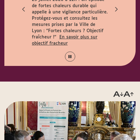
ccueille le
de fortes chaleurs durable qui
h. Horaires
appelle à une vigilance particulière.
 août :
Protégez-vous et consultez les
15h.
mesures prises par la Ville de
Lyon :
"Fortes chaleurs ? Objectif
fraîcheur !"
En savoir plus sur
objectif fracheur