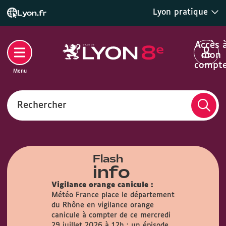
Lyon pratique
Lyon.fr
Accès 
mon
compt
Menu
Rechercher
Flash
info
Vigilance orange canicule :
Météo France place le département
du Rhône en vigilance orange
airie :
Du
canicule à compter de ce mercredi
s, la Mairie
29 juillet 2026 à 12h : un épisode