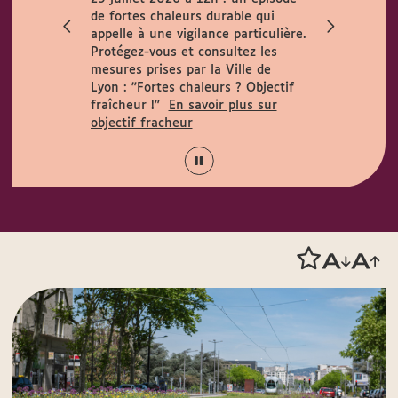
ccueille le
de fortes chaleurs durable qui
h. Horaires
appelle à une vigilance particulière.
 août :
Protégez-vous et consultez les
15h.
mesures prises par la Ville de
Lyon :
"Fortes chaleurs ? Objectif
fraîcheur !"
En savoir plus sur
objectif fracheur