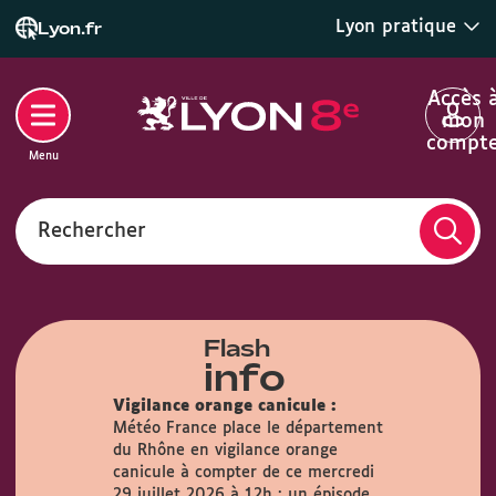
Lyon pratique
Lyon.fr
Accès 
mon
compt
Menu
Rechercher
Flash
info
Vigilance orange canicule :
Météo France place le département
du Rhône en vigilance orange
airie :
Du
canicule à compter de ce mercredi
s, la Mairie
29 juillet 2026 à 12h : un épisode