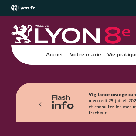
Lyon.fr
Accueil
Votre mairie
Vie pratiqu
Flash
Vigilance orange can
info
res et accueille le public entre 7h45 et
mercredi 29 juillet 20
et consultez les mesure
fracheur