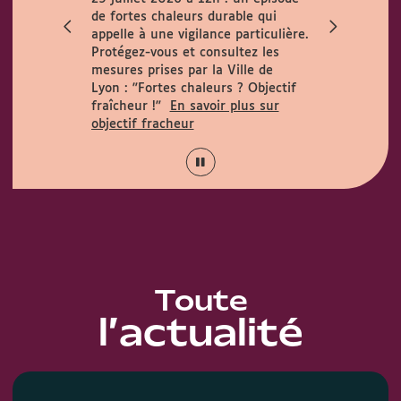
ccueille le
de fortes chaleurs durable qui
h. Horaires
appelle à une vigilance particulière.
 août :
Protégez-vous et consultez les
15h.
mesures prises par la Ville de
Lyon :
"Fortes chaleurs ? Objectif
fraîcheur !"
En savoir plus sur
objectif fracheur
Toute
l’actualité