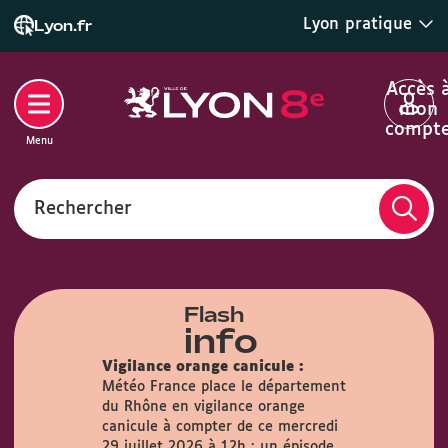
Lyon pratique
Lyon.fr
Accès 
mon
compt
Menu
Rechercher
Flash
info
Vigilance orange canicule :
Météo France place le département
du Rhône en vigilance orange
airie :
Du
canicule à compter de ce mercredi
s, la Mairie
29 juillet 2026 à 12h : un épisode