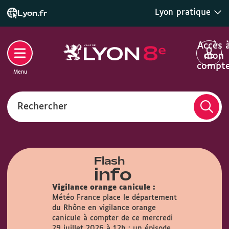
Lyon pratique
Lyon.fr
Accès 
mon
compt
Menu
Rechercher
Flash
info
Vigilance orange canicule :
Météo France place le département
du Rhône en vigilance orange
airie :
Du
canicule à compter de ce mercredi
s, la Mairie
29 juillet 2026 à 12h : un épisode