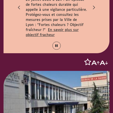
ccueille le
de fortes chaleurs durable qui
h. Horaires
appelle à une vigilance particulière.
 août :
Protégez-vous et consultez les
15h.
mesures prises par la Ville de
Lyon :
"Fortes chaleurs ? Objectif
fraîcheur !"
En savoir plus sur
objectif fracheur