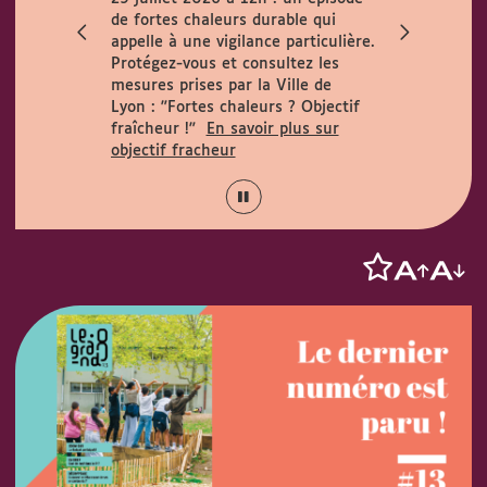
ccueille le
de fortes chaleurs durable qui
h. Horaires
appelle à une vigilance particulière.
 août :
Protégez-vous et consultez les
15h.
mesures prises par la Ville de
Lyon :
"Fortes chaleurs ? Objectif
fraîcheur !"
En savoir plus sur
objectif fracheur