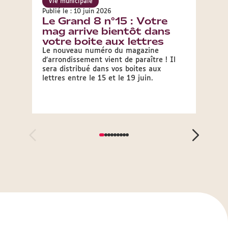
Vie municipale
Vie 
Publié le : 10 juin 2026
Publié 
Le Grand 8 n°15 : Votre
Oliv
mag arrive bientôt dans
Mai
votre boite aux lettres
arr
Le nouveau numéro du magazine
A l'is
d'arrondissement vient de paraître ! Il
d'inst
sera distribué dans vos boites aux
avril 
lettres entre le 15 et le 19 juin.
Maire