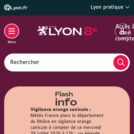
Lyon pratique
Lyon.fr
Accès 
mon
compt
Menu
Rechercher
Flash
info
Vigilance orange canicule :
Météo France place le département
du Rhône en vigilance orange
airie :
Du
canicule à compter de ce mercredi
s, la Mairie
29 juillet 2026 à 12h : un épisode