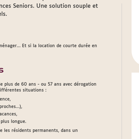
ces Seniors. Une solution souple et
ls.
ménager… Et si la location de courte durée en
s
e plus de 60 ans - ou 57 ans avec dérogation
fférentes situations :
cence,
 proches…),
acances,
 plus longue.
e les résidents permanents, dans un