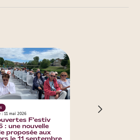
s
Seniors
e : 11 mai 2026
Publié le : 14 avril 2026
uvertes F'estiv
Offre Seniors : le
 : une nouvelle
programme print
ie proposée aux
été 2026
ors le 11 septembre
Avec l'offre Seniors printe