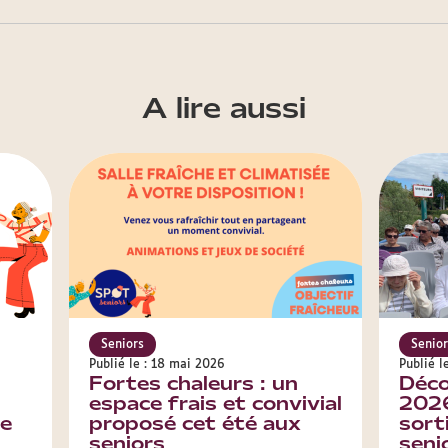
A lire aussi
Seniors
Senior
Publié le : 18 mai 2026
Publié l
Fortes chaleurs : un
Déco
espace frais et convivial
2026
re
proposé cet été aux
sort
seniors
seni