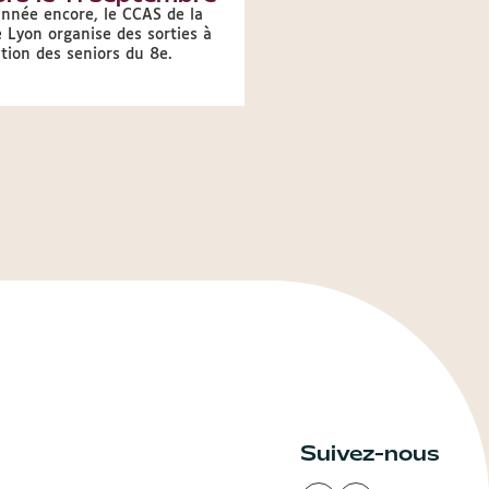
2026, profitez d’avantages 
année encore, le CCAS de la
grâce à la carte Senior.
e Lyon organise des sorties à
tion des seniors du 8e.
Suivez-nous