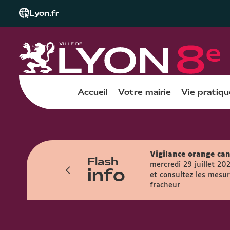
Lyon.fr
Accueil
Votre mairie
Vie pratiqu
Vigilance orange can
Flash
res et accueille le public entre 7h45 et
mercredi 29 juillet 20
info
et consultez les mesure
fracheur