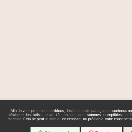
Afin de vous proposer des vidéos, des boutons de partage, des contenus r
d'élaborer des statistiques de fréquentation, nous sommes susceptibles de dép
machine. Cela ne peut se faire qu'en obtenant, au préalable, votre consente