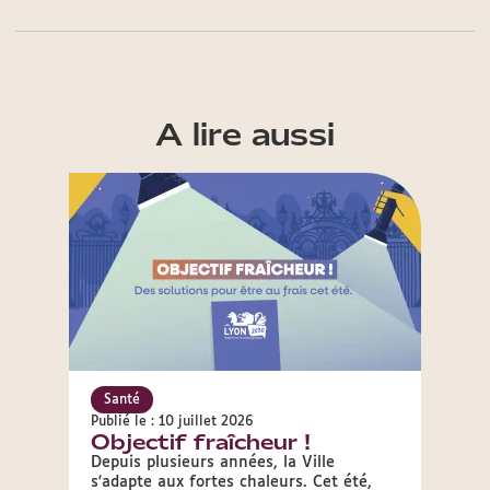
A lire aussi
Santé
Sant
Publié le : 10 juillet 2026
Publié 
Objectif fraîcheur !
Que 
vigi
Depuis plusieurs années, la Ville
s'adapte aux fortes chaleurs. Cet été,
Découv