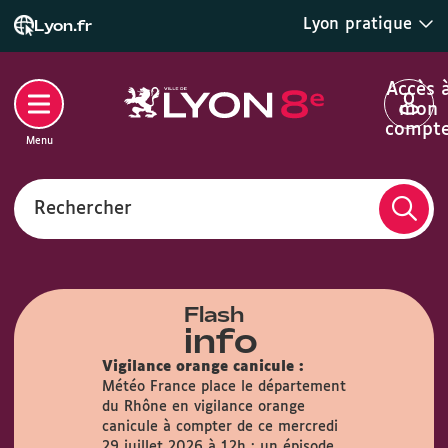
Lyon pratique
Lyon.fr
Accès 
mon
compt
Menu
Rechercher
Flash
info
Vigilance orange canicule :
Météo France place le département
du Rhône en vigilance orange
airie :
Du
canicule à compter de ce mercredi
s, la Mairie
29 juillet 2026 à 12h : un épisode