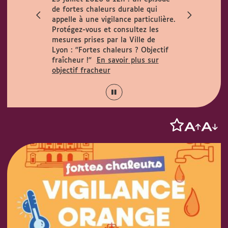
ccueille le
de fortes chaleurs durable qui
h. Horaires
appelle à une vigilance particulière.
 août :
Protégez-vous et consultez les
15h.
mesures prises par la Ville de
Lyon :
"Fortes chaleurs ? Objectif
fraîcheur !"
En savoir plus sur
objectif fracheur