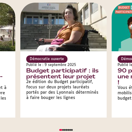
Démocratie ouverte
Démoc
Publié le : 9 septembre 2025
Publié l
Budget participatif : ils
90 p
-
présentent leur projet
une 
!
2e édition du Budget participatif,
focus sur deux projets lauréats
et à
Vous é
portés par des Lyonnais déterminés
vre
mobilis
à faire bouger les lignes
 les
budget 