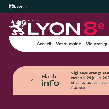
Lyon.fr
Accueil
Votre mairie
Vie pratiqu
Vigilance orange can
Flash
res et accueille le public entre 7h45 et
mercredi 29 juillet 20
info
et consultez les mesure
fracheur