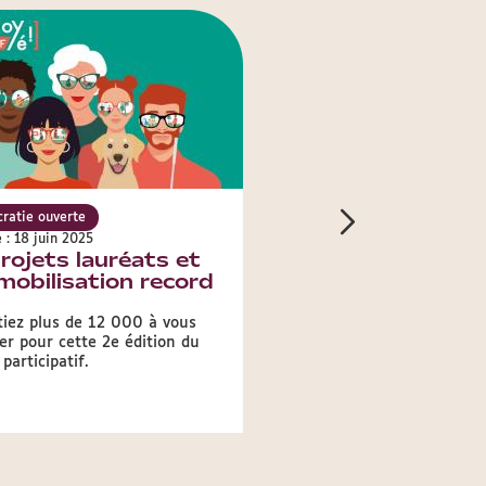
ratie ouverte
Démocratie ouverte
e : 18 juin 2025
Publié le : 12 mai 2025
rojets lauréats et
Budget participat
mobilisation record
43 idées à souten
dans l'arrondiss
tiez plus de 12 000 à vous
Budget participatif : 43 pro
er pour cette 2e édition du
lice dans le 8e, votez jusqu
participatif.
juin !