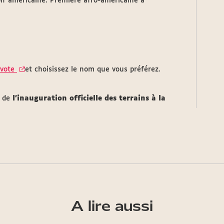
olf américaine. Première afro-américaine à
 vote
et choisissez le nom que vous préférez.
s de
l’inauguration officielle des terrains à la
A lire aussi