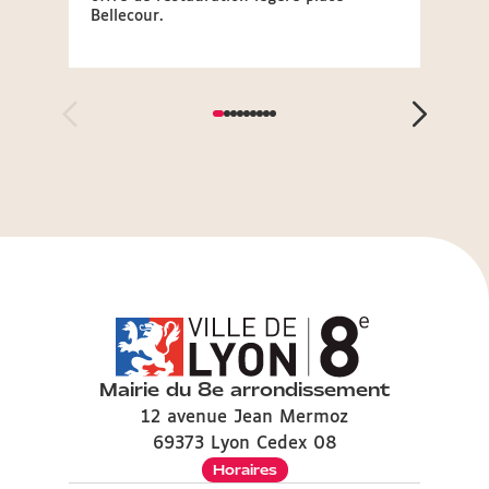
Bellecour.
de 10h
Mairie du 8e arrondissement
12 avenue Jean Mermoz
69373 Lyon Cedex 08
Horaires