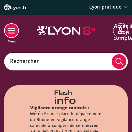
Lyon pratique
Lyon.fr
Accès 
mon
compt
Menu
Rechercher
Flash
info
Vigilance orange canicule :
Météo France place le département
du Rhône en vigilance orange
airie :
Du
canicule à compter de ce mercredi
s, la Mairie
29 juillet 2026 à 12h : un épisode