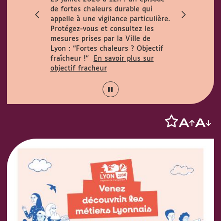
ccueille le
de fortes chaleurs durable qui
h. Horaires
appelle à une vigilance particulière.
 août :
Protégez-vous et consultez les
15h.
mesures prises par la Ville de
Lyon :
"Fortes chaleurs ? Objectif
fraîcheur !"
En savoir plus sur
objectif fracheur