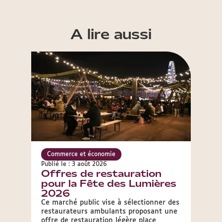
A lire aussi
Commerce et économie
Comm
Publié le : 3 août 2026
Publié 
Offres de restauration
Appe
pour la Fête des Lumières
foo
2026
Cou
Ce marché public vise à sélectionner des
Pour 
restaurateurs ambulants proposant une
l’expl
offre de restauration légère place
sur la