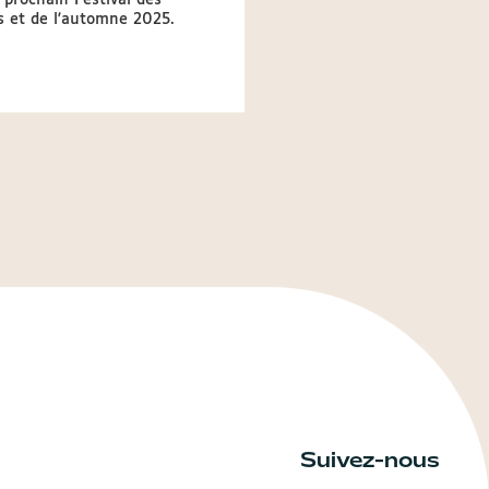
 prochain Festival des
à projets pour le marché a
s et de l'automne 2025.
rares des 16 et 17 septemb
Suivez-nous