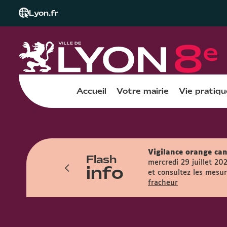
Lyon.fr
Accueil
Votre mairie
Vie pratiqu
Vigilance orange can
Flash
res et accueille le public entre 7h45 et
mercredi 29 juillet 20
info
et consultez les mesure
fracheur