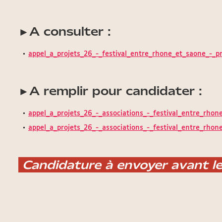
A consulter :
►
appel_a_projets_26_-_festival_entre_rhone_et_saone_-_p
A remplir pour candidater :
►
appel_a_projets_26_-_associations_-_festival_entre_rhon
appel_a_projets_26_-_associations_-_festival_entre_rhon
Candidature à envoyer avant l