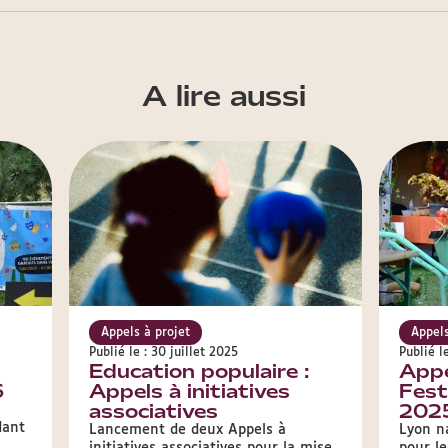
A lire aussi
Appels à projet
Appels
Publié le : 30 juillet 2025
Publié l
Education populaire :
Appe
6
Appels à initiatives
Fest
associatives
202
dant
Lancement de deux Appels à
Lyon n