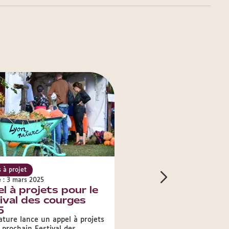
 à projet
Appels à projet
e : 3 mars 2025
Publié le : 3 mars 2025
l à projets pour le
Appel à candidatu
ival des courges
Marché aux plant
5
rares
ature lance un appel à projets
Le Jardin botanique lance 