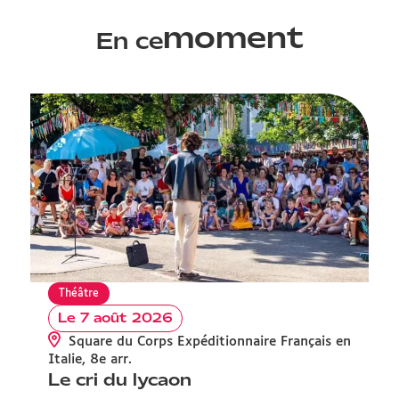
moment
En ce
Théâtre
Le 7 août 2026
Square du Corps Expéditionnaire Français en
V
Italie, 8e arr.
Le cri du lycaon