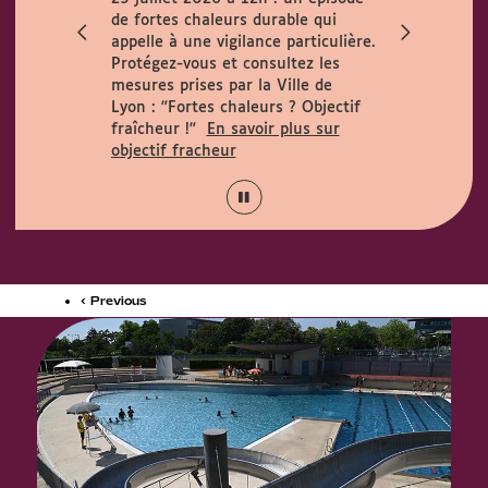
ccueille le
de fortes chaleurs durable qui
h. Horaires
appelle à une vigilance particulière.
 août :
Protégez-vous et consultez les
15h.
mesures prises par la Ville de
Lyon :
"Fortes chaleurs ? Objectif
fraîcheur !"
En savoir plus sur
objectif fracheur
‹ Previous