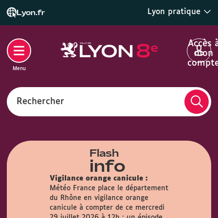
Lyon pratique
Lyon.fr
Accès 
mon
compt
Menu
Rechercher
Flash
info
Vigilance orange canicule :
Météo France place le département
du Rhône en vigilance orange
airie :
Du
canicule à compter de ce mercredi
s, la Mairie
29 juillet 2026 à 12h : un épisode