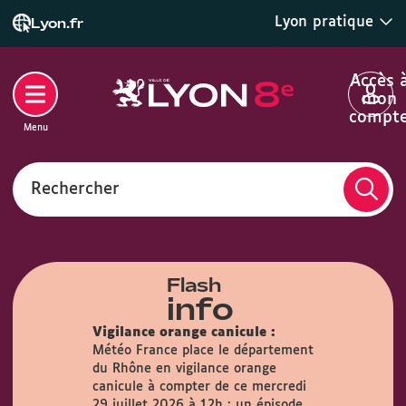
Lyon pratique
Lyon.fr
Accès 
mon
compt
Menu
Rechercher
Flash
info
Vigilance orange canicule :
Météo France place le département
du Rhône en vigilance orange
airie :
Du
canicule à compter de ce mercredi
s, la Mairie
29 juillet 2026 à 12h : un épisode