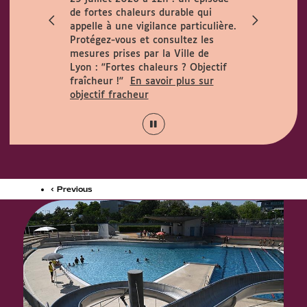
ccueille le
de fortes chaleurs durable qui
h. Horaires
appelle à une vigilance particulière.
 août :
Protégez-vous et consultez les
15h.
mesures prises par la Ville de
Lyon :
"Fortes chaleurs ? Objectif
fraîcheur !"
En savoir plus sur
objectif fracheur
‹ Previous