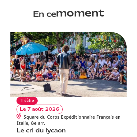
moment
En ce
Théâtre
Le 7 août 2026
Square du Corps Expéditionnaire Français en
V
Italie, 8e arr.
Le cri du lycaon