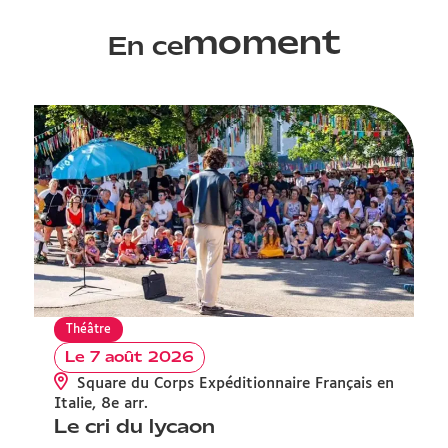
moment
En ce
Théâtre
Le 7 août 2026
Square du Corps Expéditionnaire Français en
V
Italie, 8e arr.
Le cri du lycaon