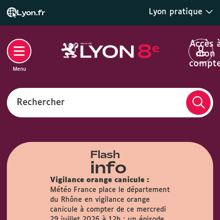
Lyon pratique
Lyon.fr
Accès 
mon
compt
Menu
Rechercher
Flash
info
Vigilance orange canicule :
Météo France place le département
du Rhône en vigilance orange
airie :
Du
canicule à compter de ce mercredi
s, la Mairie
29 juillet 2026 à 12h : un épisode