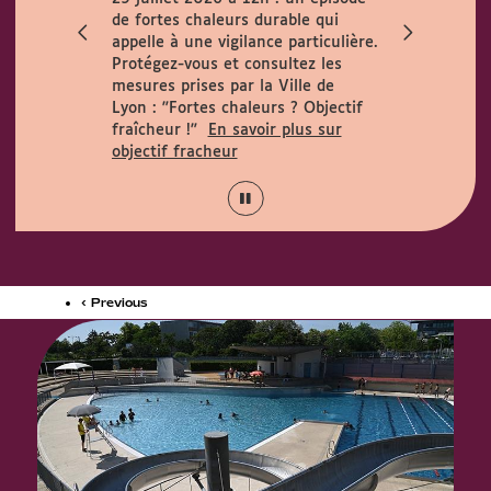
ccueille le
de fortes chaleurs durable qui
h. Horaires
appelle à une vigilance particulière.
 août :
Protégez-vous et consultez les
15h.
mesures prises par la Ville de
Lyon :
"Fortes chaleurs ? Objectif
fraîcheur !"
En savoir plus sur
objectif fracheur
‹ Previous